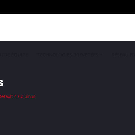
TRE ÉQUIPE
TECHNOLOGIES BREVETÉES
RÉSEAU F
s
Default 4 Columns