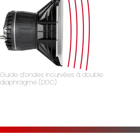
Guide d'ondes incurvées à double
diaphragme (DDC)