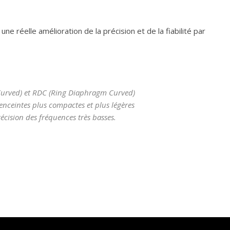
ne réelle amélioration de la précision et de la fiabilité par
Curved) et RDC (Ring Diaphragm Curved)
nceintes plus compactes et plus légères
cision des fréquences très basses.