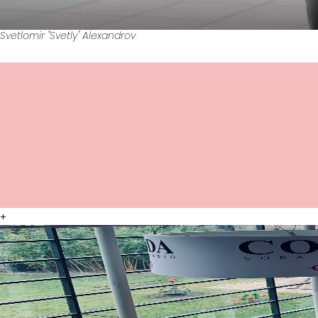
Svetlomir "Svetly" Alexandrov
+