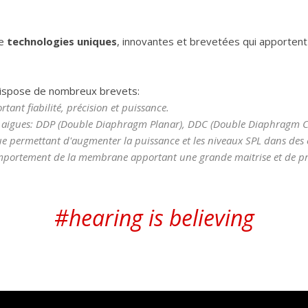
de
technologies uniques
, innovantes et brevetées qui apportent u
 dispose de nombreux brevets:
ant fiabilité, précision et puissance.
t aigues: DDP (Double Diaphragm Planar), DDC (Double Diaphragm 
 permettant d'augmenter la puissance et les niveaux SPL dans des e
omportement de la membrane apportant une grande maitrise et de pré
#hearing is believing