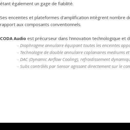
étant également un gage de fiabilité.
Ses enceintes et plateformes d'amplification intègrent nombre 
rapport aux composants conventionnels.
CODA Audio
est précurseur dans l'innovation technologique et
-
Diaphragme annulaire équipant toutes les enceintes apport
-
Technologie de double annulaire coplanaires mediums e
-
DAC (Dynamic Airflow Cooling), refroidissement dynamique
- Subs contrôlés par Sensor agissant directement sur le c