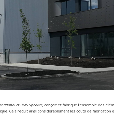
rnational et BMS Speaker)
conçoit et fabrique l'ensemble des élé
onique. Cela réduit ainsi considérablement les couts de fabrication