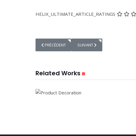
HELIX_ULTIMATE_ARTICLE_RATINGS
ARTICLE PRÉCÉDENT : PRODUCT DECORATION
ARTICLE SUIVANT : CHART CREA
PRÉCÉDENT
SUIVANT
Related Works