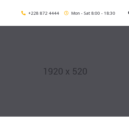
+228 872 4444
Mon - Sat 8:00 - 18:30
About Us
Services
Portfolio
Blog