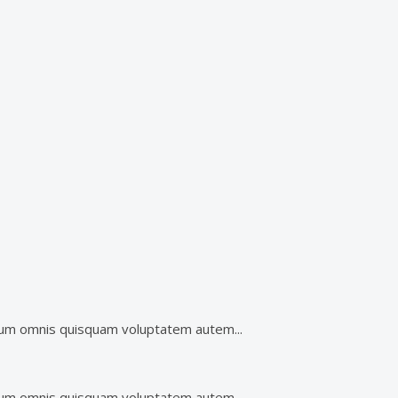
um omnis quisquam voluptatem autem...
um omnis quisquam voluptatem autem...