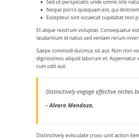
Sed ut perspiciatis unde omnis iste nat
Neque porro quisquam est, qui dolorem 
Excepteur sint occaecat cupidatat non pr
Et atque nostrum voluptas. Consequatur est ni
laudantium id natus sed veniam rerum inven
Saepe commodi ducimus sit aut. Non non vol
dignissimos aliquid laborum et. Aspernatur 
cum odit aut.
Distinctively engage effective niches 
- Alvaro Mendoza.
Distinctively evisculate cross-unit action i