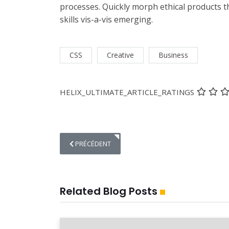
processes. Quickly morph ethical products t
skills vis-a-vis emerging.
CSS
Creative
Business
HELIX_ULTIMATE_ARTICLE_RATINGS
ARTICLE PRÉCÉDENT : NICE PLANTS FOR OFFICES
PRÉCÉDENT
Related Blog Posts