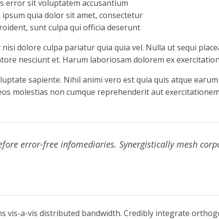
us error sit voluptatem accusantium
ipsum quia dolor sit amet, consectetur
oident, sunt culpa qui officia deserunt
si dolore culpa pariatur quia quia vel. Nulla ut sequi placea
tore nesciunt et. Harum laboriosam dolorem ex exercitati
uptate sapiente. Nihil animi vero est quia quis atque ear
eos molestias non cumque reprehenderit aut exercitationem 
before error-free infomediaries. Synergistically mesh corp
tems vis-a-vis distributed bandwidth. Credibly integrate orth