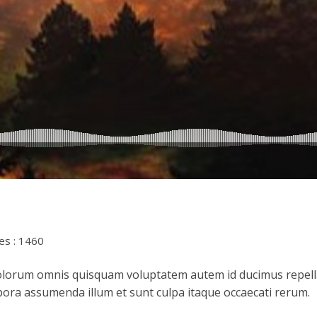
es : 1460
rum omnis quisquam voluptatem autem id ducimus repellat q
ora assumenda illum et sunt culpa itaque occaecati rerum.