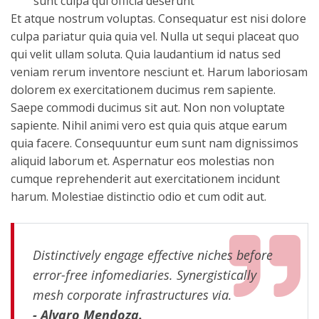
sunt culpa qui officia deserunt
Et atque nostrum voluptas. Consequatur est nisi dolore
culpa pariatur quia quia vel. Nulla ut sequi placeat quo
qui velit ullam soluta. Quia laudantium id natus sed
veniam rerum inventore nesciunt et. Harum laboriosam
dolorem ex exercitationem ducimus rem sapiente.
Saepe commodi ducimus sit aut. Non non voluptate
sapiente. Nihil animi vero est quia quis atque earum
quia facere. Consequuntur eum sunt nam dignissimos
aliquid laborum et. Aspernatur eos molestias non
cumque reprehenderit aut exercitationem incidunt
harum. Molestiae distinctio odio et cum odit aut.
Distinctively engage effective niches before
error-free infomediaries. Synergistically
mesh corporate infrastructures via.
- Alvaro Mendoza.