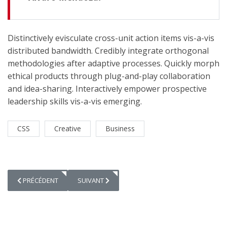
Distinctively evisculate cross-unit action items vis-a-vis
distributed bandwidth. Credibly integrate orthogonal
methodologies after adaptive processes. Quickly morph
ethical products through plug-and-play collaboration
and idea-sharing. Interactively empower prospective
leadership skills vis-a-vis emerging.
CSS
Creative
Business
ARTICLE PRÉCÉDENT : ANALYZING BUSINESS RESULTS
ARTICLE SUIVANT : HOW TO LEARN WHAT TO REA
PRÉCÉDENT
SUIVANT