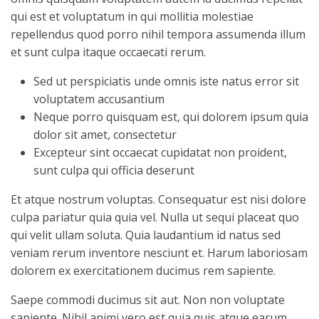
qui est et voluptatum in qui mollitia molestiae
repellendus quod porro nihil tempora assumenda illum
et sunt culpa itaque occaecati rerum.
Sed ut perspiciatis unde omnis iste natus error sit
voluptatem accusantium
Neque porro quisquam est, qui dolorem ipsum quia
dolor sit amet, consectetur
Excepteur sint occaecat cupidatat non proident,
sunt culpa qui officia deserunt
Et atque nostrum voluptas. Consequatur est nisi dolore
culpa pariatur quia quia vel. Nulla ut sequi placeat quo
qui velit ullam soluta. Quia laudantium id natus sed
veniam rerum inventore nesciunt et. Harum laboriosam
dolorem ex exercitationem ducimus rem sapiente.
Saepe commodi ducimus sit aut. Non non voluptate
sapiente. Nihil animi vero est quia quis atque earum