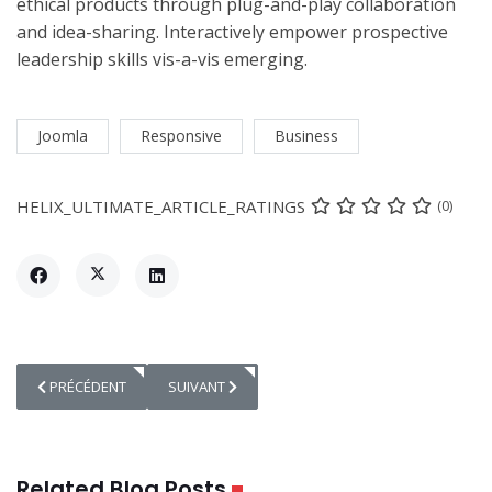
ethical products through plug-and-play collaboration
and idea-sharing. Interactively empower prospective
leadership skills vis-a-vis emerging.
Joomla
Responsive
Business
HELIX_ULTIMATE_ARTICLE_RATINGS
(0)
ARTICLE PRÉCÉDENT : LOVING MY WORK SPACE
ARTICLE SUIVANT : VIDEO BLOG POST
PRÉCÉDENT
SUIVANT
Related Blog Posts